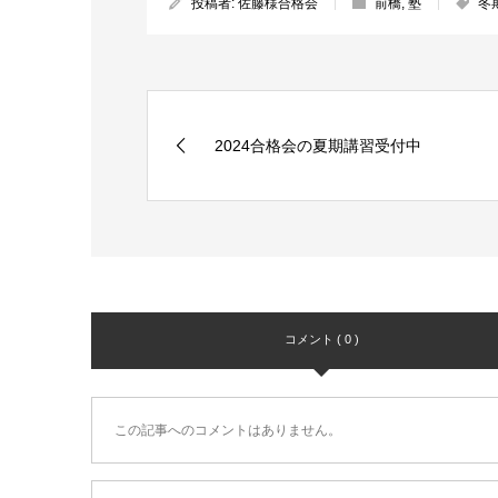
投稿者:
佐藤様合格会
前橋
,
塾
冬
2024合格会の夏期講習受付中
コメント ( 0 )
この記事へのコメントはありません。