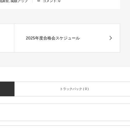
期講習
,
成績アップ
コメント:
0
2025年度合格会スケジュール
トラックバック ( 0 )