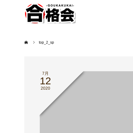
top_2_sp
7月
12
2020