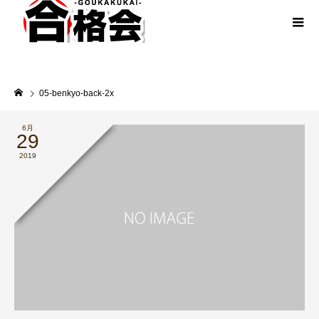
05-benkyo-back-2x
6月
29
2019