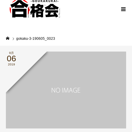
gokaku-3-190605_0023
9月
06
2019