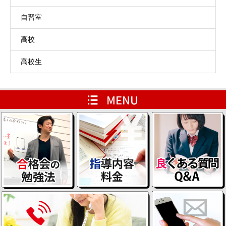
自習室
高校
高校生
HOME
レベルアップ用ページ
会員専用ページ
ブログ一覧ページ
代表たすけてメール
説明会情報
よくある質問 Q&A
お問い合わせ