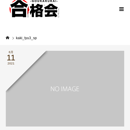
kaki_tyu3_sp
6月
11
2021