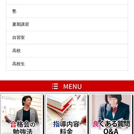
塾
夏期講習
自習室
高校
高校生
HOME
レベルアップ用ページ