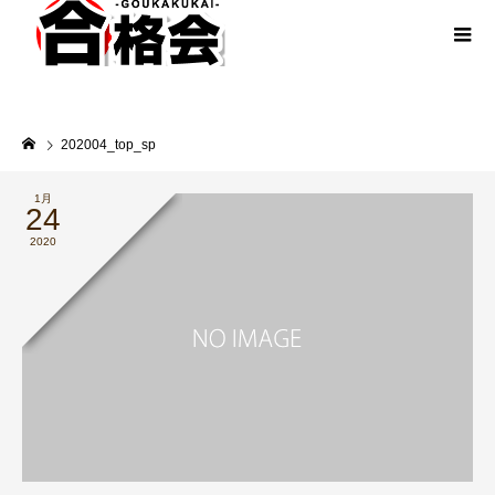
202004_top_sp
1月
24
2020